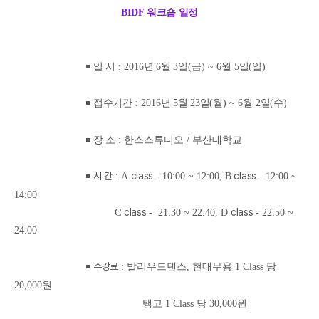
BIDF
워크숍 일정
￭
일 시
: 2016
년 6
월 3
일
(금
) ~ 6월 5
일
(
일
)
￭
접수기간
: 2016
년
5
월 23
일
(월
) ~ 6
월 2
일
(
수
)
￭
장 소
: 한스스튜디오 / 부산대학교
￭
시 간
class
class
: A
- 10:00 ~ 12:00, B
- 12:00 ~
14:00
C
class
class
- 21:30 ~ 22:40, D
- 22:50 ~
24:00
￭
수강료
: 발리우드댄스, 현대무용 1 Class 당
20,000원
탱고 1 Class 당 30,000원