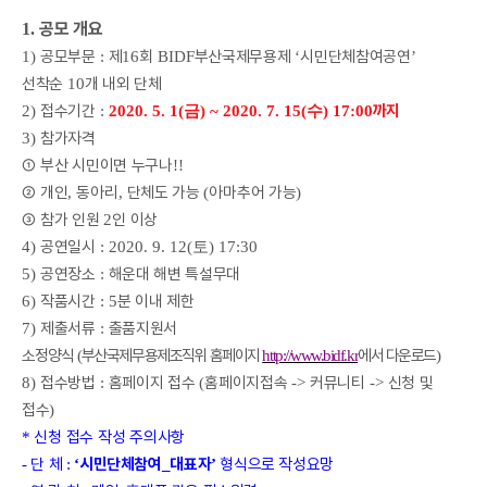
공모 개요
1.
공모부문
제
회
부산국제무용제
시민단체참여공연
1)
:
16
BIDF
‘
’
선착순
개 내외 단체
10
접수기간
까지
2)
:
2020. 5. 1(금
) ~ 2020. 7. 15(수
) 17:00
참가자격
3)
①
부산 시민이면 누구나
!!
②
개인
동아리
단체도 가능
아마추어 가능
,
,
(
)
③
참가 인원
인 이상
2
공연일시
4)
: 2020. 9. 12(토
) 17:30
공연장소
해운대 해변 특설무대
5)
:
작품시간
분 이내 제한
6)
: 5
제출서류
출품지원서
7)
:
소정양식
부산국제무용제조직위 홈페이지
에서 다운로드
(
http://www.bidf.kr
)
접수방법
홈페이지 접수
홈페이지접속
커뮤니티
신청 및
8)
:
(
->
->
접수
)
신청 접수 작성 주의사항
*
단 체
시민단체참여
대표자
형식으로 작성요망
-
:
‘
_
’