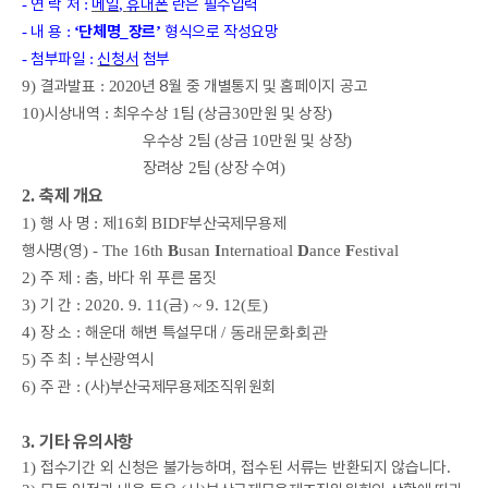
연 락 처
메일
휴대폰
란은 필수입력
-
:
,
내 용
단체명
장르
형식으로 작성요망
-
:
‘
_
’
첨부파일
신청서
첨부
-
:
결과발표
년 8
월 중 개별통지 및
홈페이지 공고
9)
:
2020
시상내역
최우수상
팀
상금
만원 및 상장
10)
:
1
(
30
)
우수상
팀
상금
만원 및 상장
2
(
10
)
장려상
팀
상장 수여
2
(
)
축제 개요
2.
행 사 명
제
회
부산국제무용제
1)
:
16
BIDF
행사명
영
(
) - The 16th
B
usan
I
nternatioal
D
ance
F
estival
주 제
춤
바다 위 푸른 몸짓
2)
:
,
기 간
금
3)
: 2020. 9. 11(
) ~ 9. 12(토
)
장 소
해운대 해변 특설무대
4)
:
/ 동래문화회관
주 최
부산광역시
5)
:
주 관
사
부산국제무용제조직위원회
6)
: (
)
기타 유의사항
3.
접수기간 외 신청은 불가능하며
접수된 서류는 반환되지 않습니다
1)
,
.