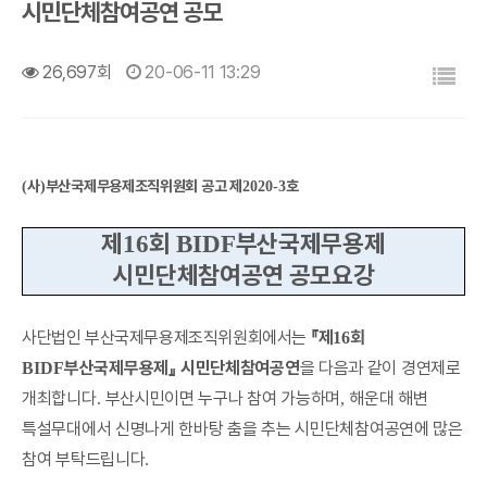
시민단체참여공연 공모
목록
26,697회
20-06-11 13:29
사
부산국제무용제조직위원회 공고 제
호
(
)
2020-3
제
회
부산국제무용제
16
BIDF
시민단체참여공연 공모요강
사단법인 부산국제무용제조직위원회에서는
『
제
회
16
부산국제무용제
』
시민단체참여공연
을 다음과 같이 경연제로
BIDF
개최합니다
부산시민이면 누구나 참여 가능하며
해운대 해변
.
,
특설무대에서 신명나게 한바탕 춤을 추는 시민단체참여공연에 많은
참여 부탁드립니다
.