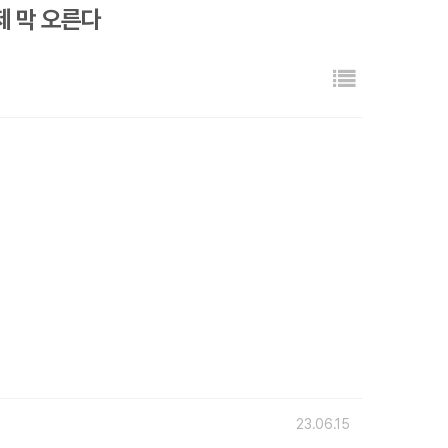
제 막 오른다
목록
23.06.15