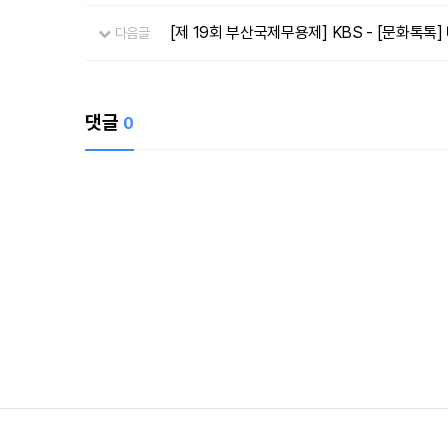
[제 19회 부산국제무용제] KBS - [문화톡
다음글
댓글
0