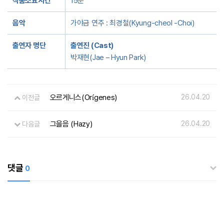
작품소요시간
15분
음악
가야금 연주 : 최경철(Kyung-cheol -Choi)
출연자 명단
출연진 (Cast)
박재현(Jae – Hyun Park)
오르게니스(Orígenes)
26.04.20
이전글
그을음 (Hazy)
26.04.20
다음글
댓글
0