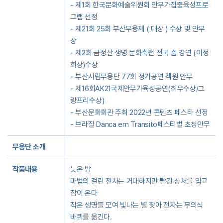
- 제1회 한국문화예술위원회 안무가집중육성프로
그램 선정
- 제21회 25회 부산무용제 ( 대상 ) 수상 및 안무
상
- 제2회 금정산 생명 문화축전 전국 춤 경연 (이정
희상)수상
- 부산시립무용단 77회 정기공연 객원 안무
- 제16회AK21국제안무가육성공연(최우수상/그
랑프리수상)
- 부산문화회관 주최 2022년 콘텐츠 페스타 선정
- 브라질 Danca em Transito페스티벌 초청안무
무용단 소개
작품내용
늦은 밤
마법의 걸린 전차는 거대하지만 빨강 상처를 입고
잠이 온다
작은 생명들 모여 빛나는 별 찾아 전차는 무의식
바퀴를 옮긴다.