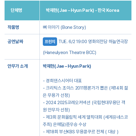
단체명
박재현(Jae – Hyun Park) - 한국 Korea
작품명
뼈 이야기 (Bone Story)
공연날짜
TUE. 6/2 19:00 영화의전당 하늘연극장
프린지
(Haneulyeon Theatre BCC)
안무가 소개
박재현(Jae – Hyun Park)
- 경희댄스시어터 대표
- 크리틱스 초이스 2011평론가가 뽑은 (제14회 젊
은 무용가 선정)
- 2024 2025코레오커넥션 (국립현대무용단 객
원 안무자 선정)
- 제3회 문화올림픽 세계 델픽대회 (세계유네스코
주최) 은메달/준우승 수상
- 제18회 부산KBS 무용콩쿠르 전체 ( 대상 )