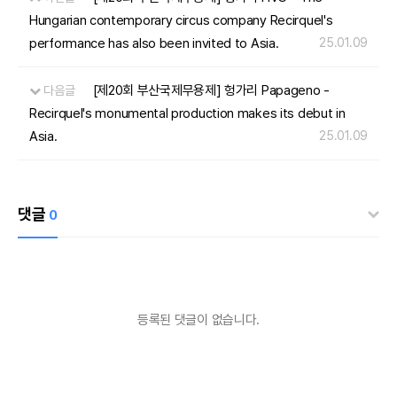
Hungarian contemporary circus company Recirquel's
performance has also been invited to Asia.
25.01.09
[제20회 부산국제무용제] 헝가리 Papageno -
다음글
Recirquel's monumental production makes its debut in
Asia.
25.01.09
댓글
0
등록된 댓글이 없습니다.