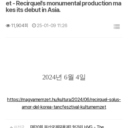
et - Recirquel's monumental production ma
kes its debut in Asia.
목록
11,904회
25-01-09 11:26
2024년 6월 4일
https://magyarnemzet.hu/kultura/2024/06/recirquel-solus-
amor-del-korea-tancfesztival-kulturnemzet
[제20회 부산국제무용제] 헝가리 HVG - The
이전글