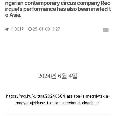
ngarian contemporary circus company Rec
irquel's performance has also been invited t
o Asia.
목록
11,801회
25-01-09 11:27
2024년 6월 4일
https://hvg.hu/kultura/20240604_azsiaba-is-meghivtak-a-
magyar-ujcirkusz-tarsulat-a-recirquel-eloadasat