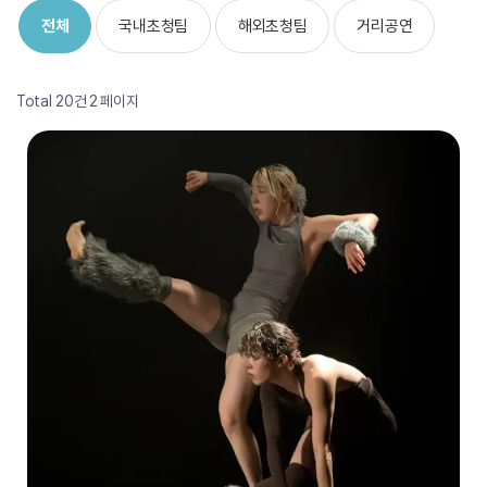
전체
국내초청팀
해외초청팀
거리공연
Total 20건
2 페이지
2