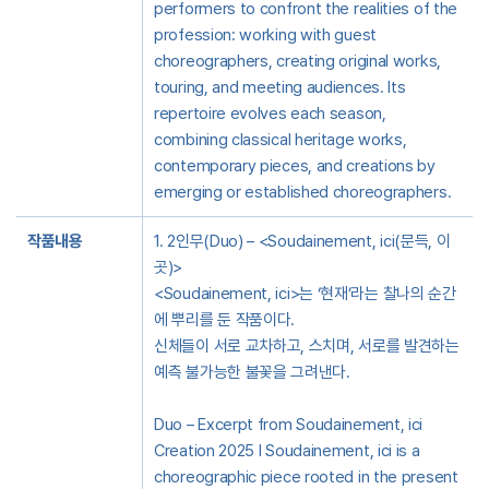
performers to confront the realities of the
profession: working with guest
choreographers, creating original works,
touring, and meeting audiences. Its
repertoire evolves each season,
combining classical heritage works,
contemporary pieces, and creations by
emerging or established choreographers.
작품내용
1. 2인무(Duo) – <Soudainement, ici(문득, 이
곳)>
<Soudainement, ici>는 ‘현재’라는 찰나의 순간
에 뿌리를 둔 작품이다.
신체들이 서로 교차하고, 스치며, 서로를 발견하는
예측 불가능한 불꽃을 그려낸다.
Duo – Excerpt from Soudainement, ici
Creation 2025 l Soudainement, ici is a
choreographic piece rooted in the present